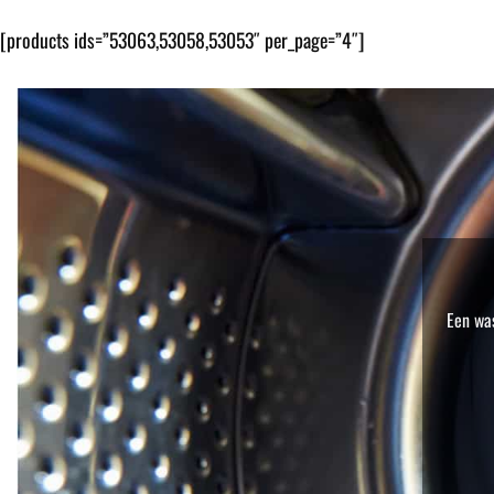
[products ids=”53063,53058,53053″ per_page=”4″]
Een was