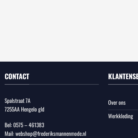
CONTACT
KLANTENS
Spalstraat 7A
Over ons
7255AA Hengelo gld
Werkkleding
Bel:
0575 – 461383
Mail:
webshop@frederiksmannenmode.nl