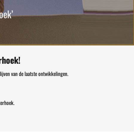
oek’
rhoek!
ijven van de laatste ontwikkelingen.
terhoek.