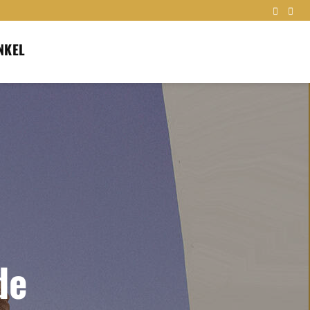
NKEL
de