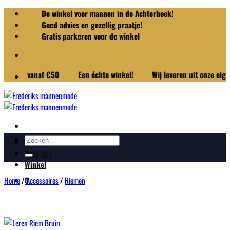
Ga
De winkel voor mannen in de Achterhoek!
naar
Goed advies en gezellig praatje!
inhoud
Gratis parkeren voor de winkel
ing vanaf €50
Een échte winkel!
Wij leveren uit onze eigen wi
Zoeken
Merken
naar:
Over ons
Winkel
Home
/
Accessoires
/
Riemen
0