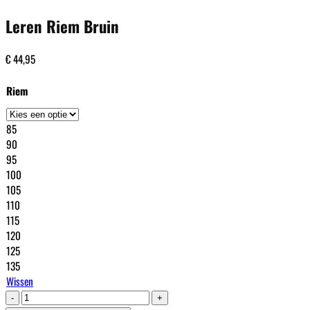
Leren Riem Bruin
€
44,95
Riem
85
90
95
100
105
110
115
120
125
135
Wissen
Leren