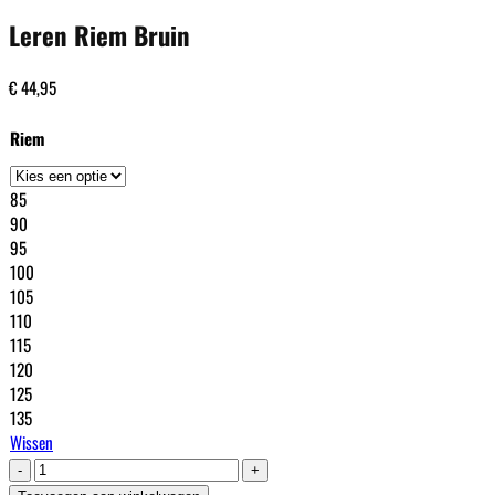
Leren Riem Bruin
€
44,95
Riem
85
90
95
100
105
110
115
120
125
135
Wissen
Leren
Riem