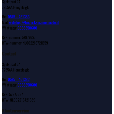
Spalstraat 7A
7255AA Hengelo gld
Bel:
0575 – 461383
Mail:
webshop@frederiksmannenmode.nl
Whatsapp:
0638350680
KvK-nummer: 57877637
BTW-nummer: NL002216721B59
Contact
Spalstraat 7A
7255AA Hengelo gld
Bel:
0575 – 461383
Whatsapp:
0638350680
KvK: 57877637
BTW: NL002216721B59
Klantenservice