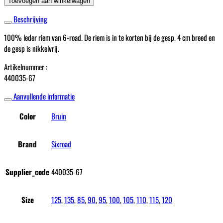
Toevoegen aan winkelwagen
Bruin
Beschrijving
aantal
100% leder riem van 6-road. De riem is in te korten bij de gesp. 4 cm breed en
de gesp is nikkelvrij.
Artikelnummer :
440035-67
Aanvullende informatie
Color
Bruin
Brand
Sixroad
Supplier_code
440035-67
Size
125
,
135
,
85
,
90
,
95
,
100
,
105
,
110
,
115
,
120