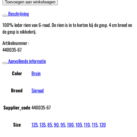
Riem
Toevoegen aan winkelwagen
Bruin
Beschrijving
aantal
100% leder riem van 6-road. De riem is in te korten bij de gesp. 4 cm breed en
de gesp is nikkelvrij.
Artikelnummer :
440035-67
Aanvullende informatie
Color
Bruin
Brand
Sixroad
Supplier_code
440035-67
Size
125
,
135
,
85
,
90
,
95
,
100
,
105
,
110
,
115
,
120