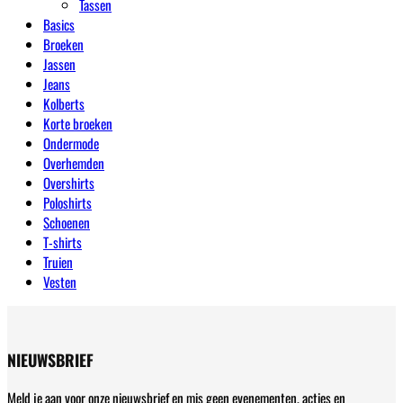
Tassen
Basics
Broeken
Jassen
Jeans
Kolberts
Korte broeken
Ondermode
Overhemden
Overshirts
Poloshirts
Schoenen
T-shirts
Truien
Vesten
NIEUWSBRIEF
Meld je aan voor onze nieuwsbrief en mis geen evenementen, acties en