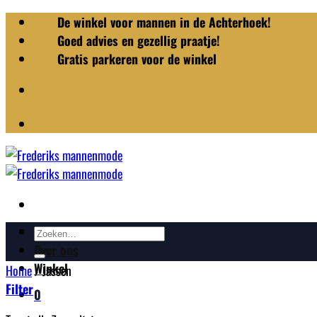
Ga
De winkel voor mannen in de Achterhoek!
naar
Goed advies en gezellig praatje!
inhoud
Gratis parkeren voor de winkel
Zoeken
Merken
naar:
Over ons
Winkel
Home
/
Jassen
Filter
0