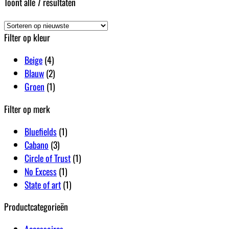
Gesorteerd
Toont alle 7 resultaten
op
nieuwste
Filter op kleur
Beige
(4)
Blauw
(2)
Groen
(1)
Filter op merk
Bluefields
(1)
Cabano
(3)
Circle of Trust
(1)
No Excess
(1)
State of art
(1)
Productcategorieën