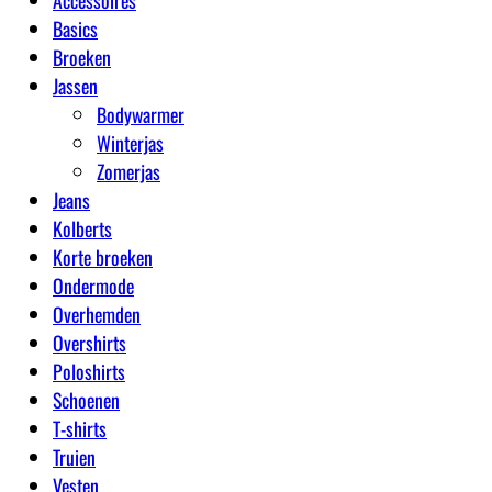
Accessoires
Basics
Broeken
Jassen
Bodywarmer
Winterjas
Zomerjas
Jeans
Kolberts
Korte broeken
Ondermode
Overhemden
Overshirts
Poloshirts
Schoenen
T-shirts
Truien
Vesten