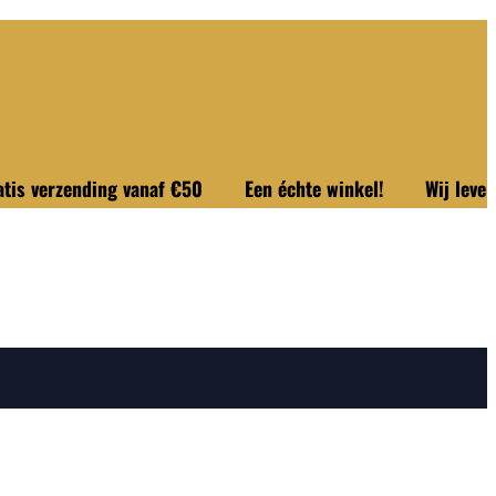
zending vanaf €50
Een échte winkel!
Wij leveren uit 