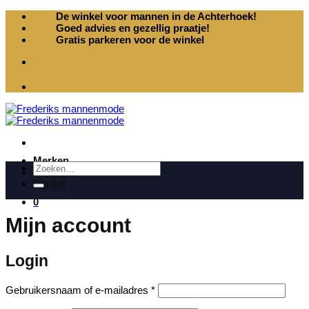
Ga
De winkel voor mannen in de Achterhoek!
naar
Goed advies en gezellig praatje!
inhoud
Gratis parkeren voor de winkel
Merken
Zoeken
Over ons
naar:
Winkel
0
Mijn account
Login
Vereist
Gebruikersnaam of e-mailadres
*