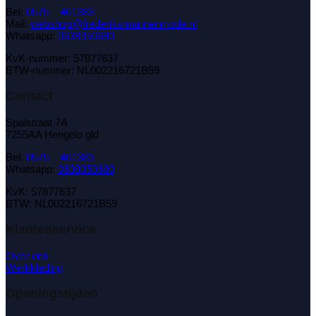
Bel:
0575 – 461383
Mail:
webshop@frederiksmannenmode.nl
Whatsapp:
0638350680
KvK-nummer: 57877637
BTW-nummer: NL002216721B59
Contact
Spalstraat 7A
7255AA Hengelo gld
Bel:
0575 – 461383
Whatsapp:
0638350680
KvK: 57877637
BTW: NL002216721B59
Klantenservice
Over ons
Werkkleding
Openingstijden