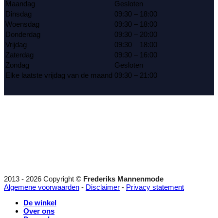
Maandag
Gesloten
Dinsdag
09:30 – 18:00
Woensdag
09:30 – 18:00
Donderdag
09:30 – 20:00
Vrijdag
09:30 – 18:00
Zaterdag
09:30 – 16:00
Zondag
Gesloten
Elke laatste vrijdag van de maand
09:30 – 21:00
2013 - 2026 Copyright ©
Frederiks Mannenmode
Algemene voorwaarden
-
Disclaimer
-
Privacy statement
De winkel
Over ons