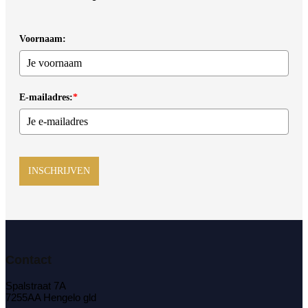
Voornaam:
E-mailadres:
*
INSCHRIJVEN
Contact
Spalstraat 7A
7255AA Hengelo gld