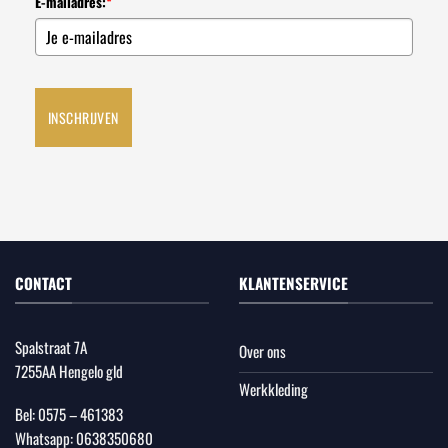
E-mailadres:
*
INSCHRIJVEN
CONTACT
KLANTENSERVICE
Spalstraat 7A
Over ons
7255AA Hengelo gld
Werkkleding
Bel:
0575 – 461383
Whatsapp:
0638350680