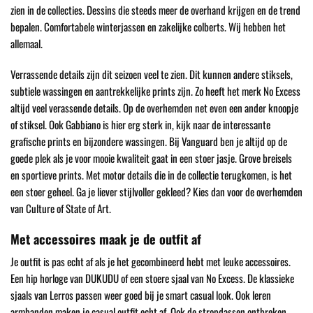
zien in de collecties. Dessins die steeds meer de overhand krijgen en de trend
bepalen. Comfortabele winterjassen en zakelijke colberts. Wij hebben het
allemaal.
Verrassende details zijn dit seizoen veel te zien. Dit kunnen andere stiksels,
subtiele wassingen en aantrekkelijke prints zijn. Zo heeft het merk No Excess
altijd veel verassende details. Op de overhemden net even een ander knoopje
of stiksel. Ook Gabbiano is hier erg sterk in, kijk naar de interessante
grafische prints en bijzondere wassingen. Bij Vanguard ben je altijd op de
goede plek als je voor mooie kwaliteit gaat in een stoer jasje. Grove breisels
en sportieve prints. Met motor details die in de collectie terugkomen, is het
een stoer geheel. Ga je liever stijlvoller gekleed? Kies dan voor de overhemden
van Culture of State of Art.
Met accessoires maak je de outfit af
Je outfit is pas echt af als je het gecombineerd hebt met leuke accessoires.
Een hip horloge van DUKUDU of een stoere sjaal van No Excess. De klassieke
sjaals van Lerros passen weer goed bij je smart casual look. Ook leren
armbanden maken je casual outfit echt af. Ook de stropdassen ontbreken