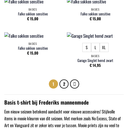
BASICS
BASICS
Falke sokken sensitive
Falke sokken sensitive
€
15,00
€
15,00
BASICS
S
L
XL
Falke sokken sensitive
€
15,00
BASICS
Garage Singlet hemd zwart
€
14,95
1
2
Basis t-shirt bij Frederiks mannenmode
Een nieuw seizoen betekend aandacht voor nieuwe accessoires! Stijlvolle
items in mooie kleuren van dit seizoen. Met merken zoals No Excess, State of
Art en Vanguard zit er zeker iets voor je tussen. Mooie prints zijn nu veel te