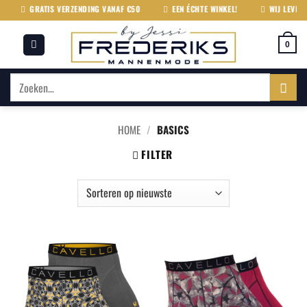
Ga
GRATIS VERZENDING VANAF €50
EEN ÉCHTE WINKEL!
WIJ LEVEREN U
naar
inhoud
0
Zoeken
naar:
HOME
/
BASICS
FILTER