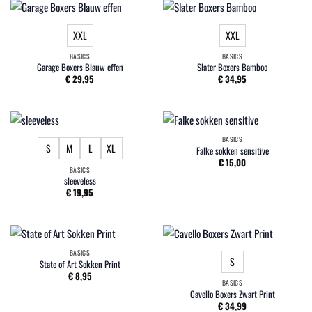
XXL
XXL
BASICS
BASICS
Garage Boxers Blauw effen
Slater Boxers Bamboo
€
29,95
€
34,95
BASICS
S
M
L
XL
Falke sokken sensitive
€
15,00
BASICS
sleeveless
€
19,95
BASICS
S
State of Art Sokken Print
€
8,95
BASICS
Cavello Boxers Zwart Print
€
34,99