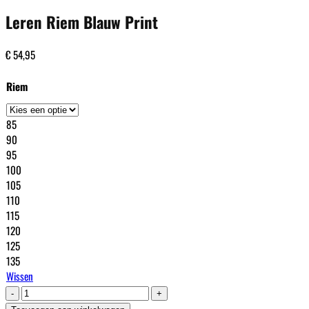
Leren Riem Blauw Print
€
54,95
Riem
85
90
95
100
105
110
115
120
125
135
Wissen
Leren
Riem