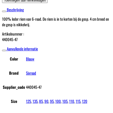
Toevoegen aan winkelwagen
Blauw
Beschrijving
Print
aantal
100% leder riem van 6-road. De riem is in te korten bij de gesp. 4 cm breed en
de gesp is nikkelvrij.
Artikelnummer :
440045-47
Aanvullende informatie
Color
Blauw
Brand
Sixroad
Supplier_code
440045-47
Size
125
,
135
,
85
,
90
,
95
,
100
,
105
,
110
,
115
,
120