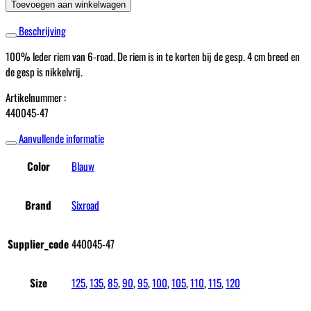
Riem
Toevoegen aan winkelwagen
Blauw
Beschrijving
Print
aantal
100% leder riem van 6-road. De riem is in te korten bij de gesp. 4 cm breed en
de gesp is nikkelvrij.
Artikelnummer :
440045-47
Aanvullende informatie
Color
Blauw
Brand
Sixroad
Supplier_code
440045-47
Size
125
,
135
,
85
,
90
,
95
,
100
,
105
,
110
,
115
,
120