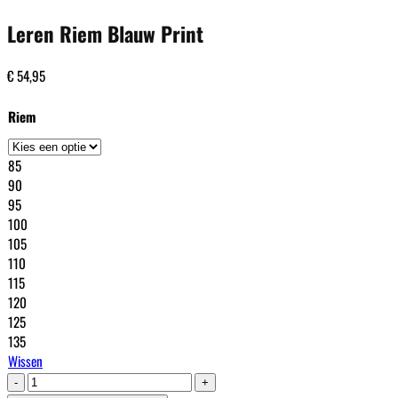
Leren Riem Blauw Print
€
54,95
Riem
85
90
95
100
105
110
115
120
125
135
Wissen
Leren