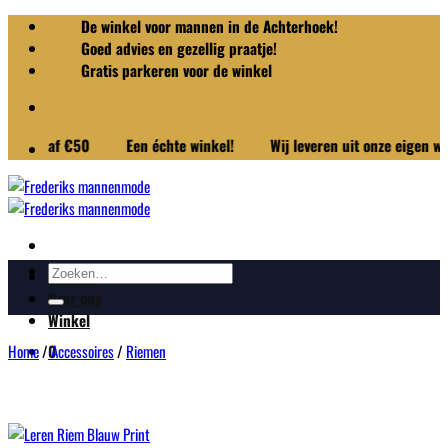
Ga
De winkel voor mannen in de Achterhoek!
naar
Goed advies en gezellig praatje!
inhoud
Gratis parkeren voor de winkel
 vanaf €50
Een échte winkel!
Wij leveren uit onze eigen winkel
Zoeken
Merken
naar:
Over ons
Winkel
Home
/
Accessoires
/
Riemen
0