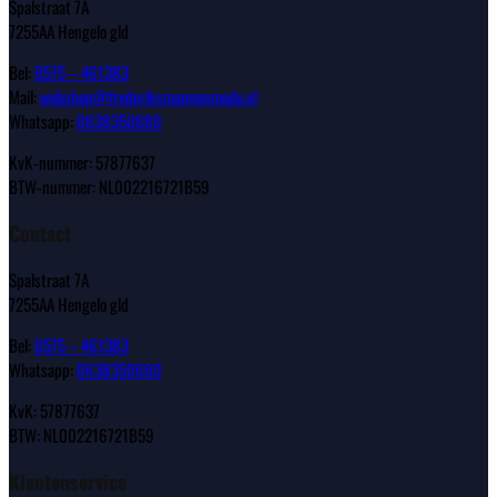
Spalstraat 7A
7255AA Hengelo gld
Bel:
0575 – 461383
Mail:
webshop@frederiksmannenmode.nl
Whatsapp:
0638350680
KvK-nummer: 57877637
BTW-nummer: NL002216721B59
Contact
Spalstraat 7A
7255AA Hengelo gld
Bel:
0575 – 461383
Whatsapp:
0638350680
KvK: 57877637
BTW: NL002216721B59
Klantenservice