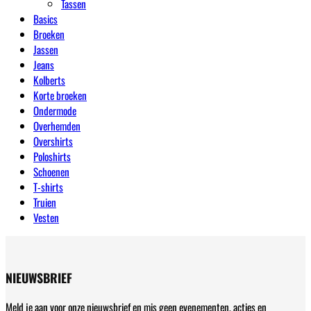
Tassen
Basics
Broeken
Jassen
Jeans
Kolberts
Korte broeken
Ondermode
Overhemden
Overshirts
Poloshirts
Schoenen
T-shirts
Truien
Vesten
NIEUWSBRIEF
Meld je aan voor onze nieuwsbrief en mis geen evenementen, acties en