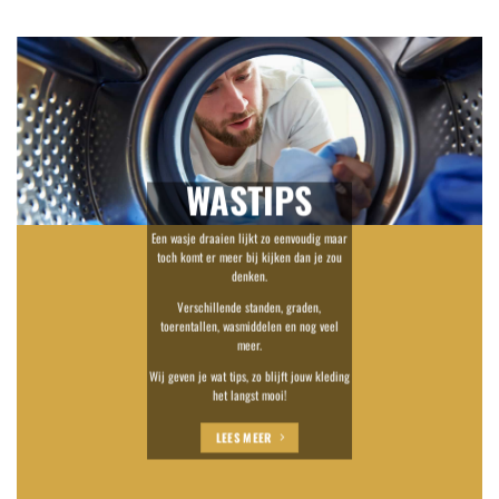
WASTIPS
Een wasje draaien lijkt zo eenvoudig maar
toch komt er meer bij kijken dan je zou
denken.
Verschillende standen, graden,
toerentallen, wasmiddelen en nog veel
meer.
Wij geven je wat tips, zo blijft jouw kleding
het langst mooi!
LEES MEER