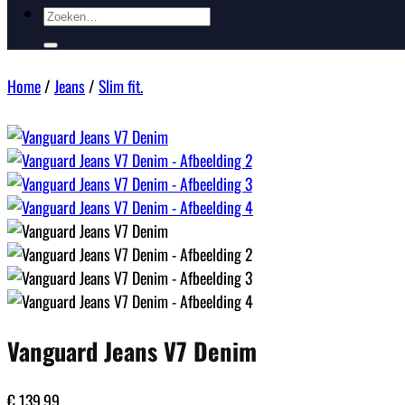
Zoeken
naar:
Home
/
Jeans
/
Slim fit.
Vanguard Jeans V7 Denim
€
139,99