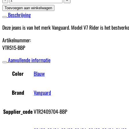
Jeans
Toevoegen aan winkelwagen
V7
Beschrijving
Denim
Deze jeans is van het merk Vanguard. Model V7 Rider is het bestverk
aantal
Artikelnummer:
VTR515-BBP
Aanvullende informatie
Blauw
Color
Vanguard
Brand
VTR2409704-BBP
Supplier_code