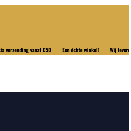
ending vanaf €50
Een échte winkel!
Wij leveren uit o