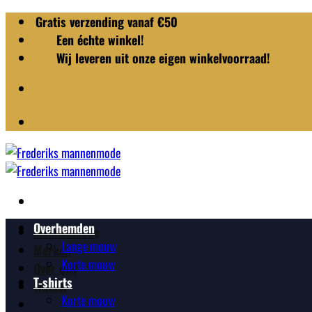
Ga
Gratis verzending vanaf €50
naar
Een échte winkel!
inhoud
Wij leveren uit onze eigen winkelvoorraad!
Overhemden
Mannenmode
Lange mouw
Merken
Korte mouw
Over ons
T-shirts
Winkel
Korte mouw