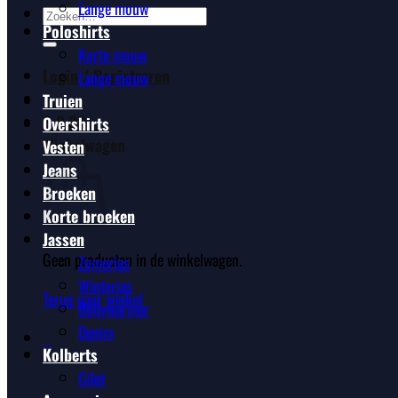
Lange mouw
Zoeken
Poloshirts
naar:
Korte mouw
Login / Registreren
Lange mouw
Truien
€
0,00
0
Overshirts
Winkelwagen
Vesten
Jeans
Broeken
Korte broeken
Jassen
Geen producten in de winkelwagen.
Zomerjas
Winterjas
Terug naar winkel
Bodywarmer
Denim
0
Kolberts
Gilet