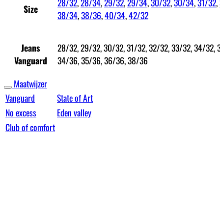
28/32
,
28/34
,
29/32
,
29/34
,
30/32
,
30/34
,
31/32
,
Size
38/34
,
38/36
,
40/34
,
42/32
28/32, 29/32, 30/32, 31/32, 32/32, 33/32, 34/32, 
Jeans
34/36, 35/36, 36/36, 38/36
Vanguard
Maatwijzer
Vanguard
State of Art
No excess
Eden valley
Club of comfort