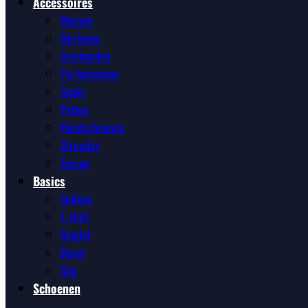
Accessoires
Riemen
Horloges
Armbanden
Portemonnee
Sjaals
Petten
Handschoenen
Stropdas
Tassen
Basics
Sokken
T-shirt
Singlet
Boxer
Slip
Schoenen