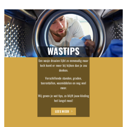
WASTIPS
Een wasje draaien lijkt zo eenvoudig maar
toch komt er meer bij kijken dan je zou
denken.
Verschillende standen, graden,
toerentallen, wasmiddelen en nog veel
meer.
Wij geven je wat tips, zo blijft jouw kleding
het langst mooi!
LEES MEER