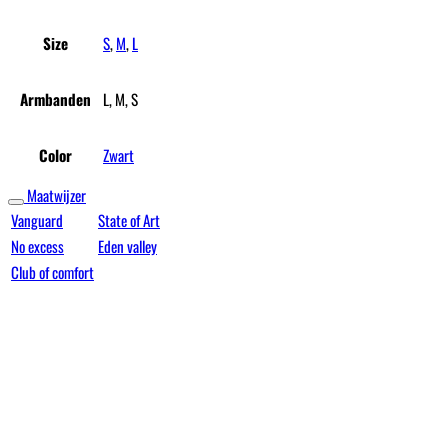
Size
S
,
M
,
L
Armbanden
L, M, S
Color
Zwart
Maatwijzer
Vanguard
State of Art
No excess
Eden valley
Club of comfort