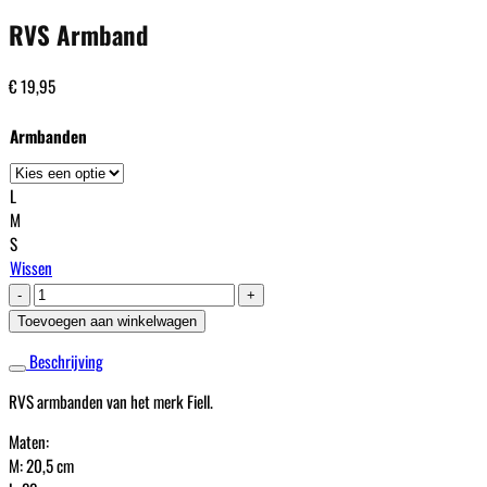
RVS Armband
€
19,95
Armbanden
L
M
S
Wissen
RVS
Armband
Toevoegen aan winkelwagen
aantal
Beschrijving
RVS armbanden van het merk Fiell.
Maten:
M: 20,5 cm