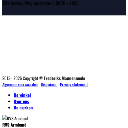
Elke laatste vrijdag van de maand
09:30 – 21:00
2013 - 2026 Copyright ©
Frederiks Mannenmode
Algemene voorwaarden
-
Disclaimer
-
Privacy statement
De winkel
Over ons
De merken
RVS Armband