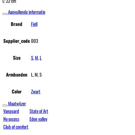
L: 22 cm
Aanvullende informatie
Brand
Fiell
Supplier_code
003
Size
S
,
M
,
L
Armbanden
L, M, S
Color
Zwart
Maatwijzer
Vanguard
State of Art
No excess
Eden valley
Club of comfort