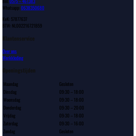
Bel:
0575 – 461383
Whatsapp:
0638350680
KvK: 57877637
BTW: NL002216721B59
Klantenservice
Over ons
Werkkleding
Openingstijden
Maandag
Gesloten
Dinsdag
09:30 – 18:00
Woensdag
09:30 – 18:00
Donderdag
09:30 – 20:00
Vrijdag
09:30 – 18:00
Zaterdag
09:30 – 16:00
Zondag
Gesloten