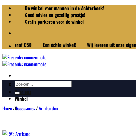
Ga
De winkel voor mannen in de Achterhoek!
naar
Goed advies en gezellig praatje!
inhoud
Gratis parkeren voor de winkel
ng vanaf €50
Een échte winkel!
Wij leveren uit onze eigen wink
Zoeken
Merken
naar:
Over ons
Winkel
Home
/
Accessoires
/
Armbanden
0