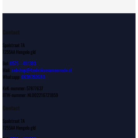
Contact
Spalstraat 7A
7255AA Hengelo gld
Bel:
0575 – 461383
Mail:
webshop@frederiksmannenmode.nl
Whatsapp:
0638350680
KvK-nummer: 57877637
BTW-nummer: NL002216721B59
Contact
Spalstraat 7A
7255AA Hengelo gld