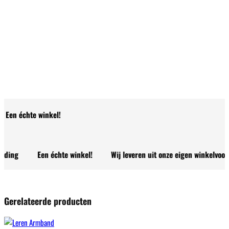
Een échte winkel!
ng
Een échte winkel!
Wij leveren uit onze eigen winkelvoorraad
Gerelateerde producten