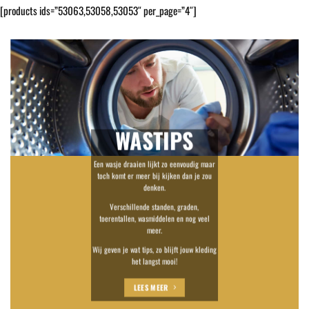
[products ids=”53063,53058,53053″ per_page=”4″]
WASTIPS
Een wasje draaien lijkt zo eenvoudig maar
toch komt er meer bij kijken dan je zou
denken.
Verschillende standen, graden,
toerentallen, wasmiddelen en nog veel
meer.
Wij geven je wat tips, zo blijft jouw kleding
het langst mooi!
LEES MEER