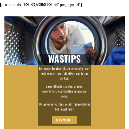
[products ids=”53063,53058,53053″ per_page=”4″]
WASTIPS
Een wasje draaien lijkt zo eenvoudig maar
toch komt er meer bij kijken dan je zou
denken.
Verschillende standen, graden,
toerentallen, wasmiddelen en nog veel
meer.
Wij geven je wat tips, zo blijft jouw kleding
het langst mooi!
LEES MEER