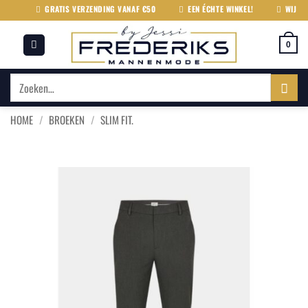
Ga
GRATIS VERZENDING VANAF €50
EEN ÉCHTE WINKEL!
WIJ LEVE
naar
inhoud
0
Zoeken
naar:
HOME
/
BROEKEN
/
SLIM FIT.