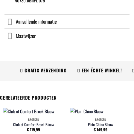
40730 JoshPL 075
Aanvullende informatie
Maatwijzer
GRATIS VERZENDING
EEN ÉCHTE WINKEL!
W
GERELATEERDE PRODUCTEN
BROEKEN
BROEKEN
Club of Comfort Broek Blauw
Plain Chino Blauw
€
119,99
€
149,99