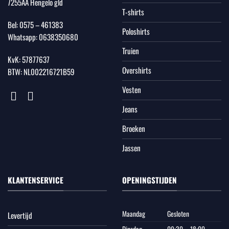
7255AA Hengelo gld
T-shirts
Bel:
0575 – 461383
Poloshirts
Whatsapp:
0638350680
Truien
KvK: 57877637
Overshirts
BTW: NL002216721B59
Vesten
Jeans
Broeken
Jassen
KLANTENSERVICE
OPENINGSTIJDEN
Maandag
Gesloten
Levertijd
Dinsdag
09:30 – 18:00