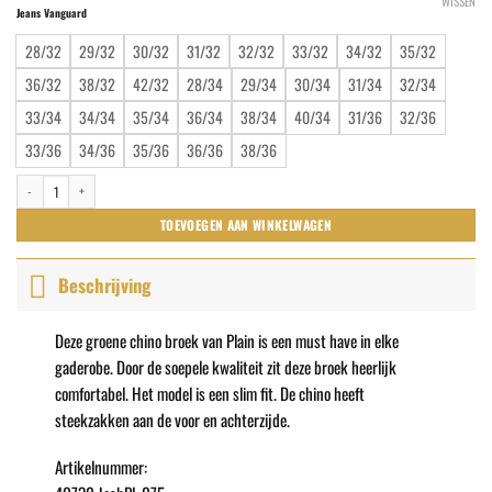
WISSEN
Jeans Vanguard
28/32
29/32
30/32
31/32
32/32
33/32
34/32
35/32
36/32
38/32
42/32
28/34
29/34
30/34
31/34
32/34
33/34
34/34
35/34
36/34
38/34
40/34
31/36
32/36
33/36
34/36
35/36
36/36
38/36
Plain Chino Groen aantal
TOEVOEGEN AAN WINKELWAGEN
Beschrijving
Deze groene chino broek van Plain is een must have in elke
gaderobe. Door de soepele kwaliteit zit deze broek heerlijk
comfortabel. Het model is een slim fit. De chino heeft
steekzakken aan de voor en achterzijde.
Artikelnummer: