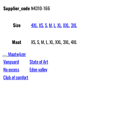
Supplier_code
N4310-166
Size
4XL
,
XS
,
S
,
M
,
L
,
XL
,
XXL
,
3XL
Maat
XS, S, M, L, XL, XXL, 3XL, 4XL
Maatwijzer
Vanguard
State of Art
No excess
Eden valley
Club of comfort