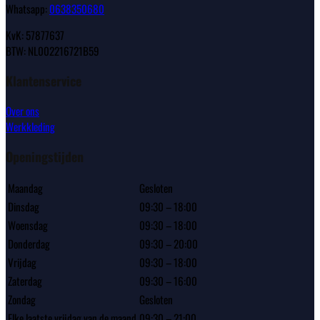
Whatsapp:
0638350680
KvK: 57877637
BTW: NL002216721B59
Klantenservice
Over ons
Werkkleding
Openingstijden
Maandag
Gesloten
Dinsdag
09:30 – 18:00
Woensdag
09:30 – 18:00
Donderdag
09:30 – 20:00
Vrijdag
09:30 – 18:00
Zaterdag
09:30 – 16:00
Zondag
Gesloten
Elke laatste vrijdag van de maand
09:30 – 21:00