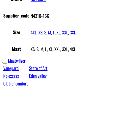
Supplier_code
N4310-166
Size
4XL
,
XS
,
S
,
M
,
L
,
XL
,
XXL
,
3XL
Maat
XS, S, M, L, XL, XXL, 3XL, 4XL
Maatwijzer
Vanguard
State of Art
No excess
Eden valley
Club of comfort