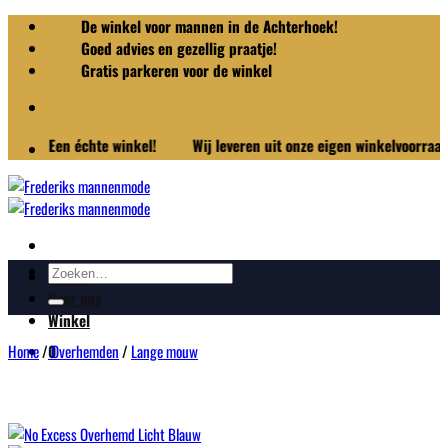
Ga
De winkel voor mannen in de Achterhoek!
naar
Goed advies en gezellig praatje!
inhoud
Gratis parkeren voor de winkel
Een échte winkel!
Wij leveren uit onze eigen winkelvoorraad!
Zoeken
Merken
naar:
Over ons
Winkel
Home
/
Overhemden
/
Lange mouw
0