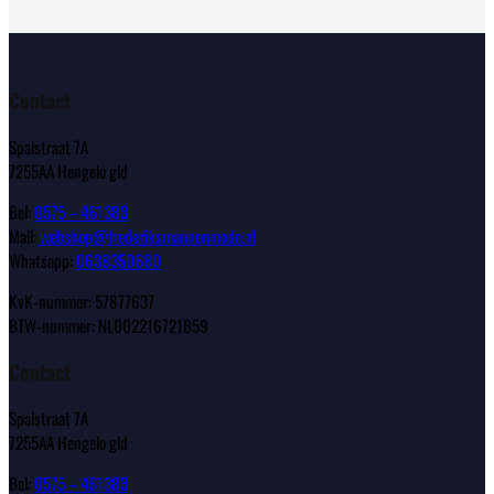
Contact
Spalstraat 7A
7255AA Hengelo gld
Bel:
0575 – 461383
Mail:
webshop@frederiksmannenmode.nl
Whatsapp:
0638350680
KvK-nummer: 57877637
BTW-nummer: NL002216721B59
Contact
Spalstraat 7A
7255AA Hengelo gld
Bel:
0575 – 461383