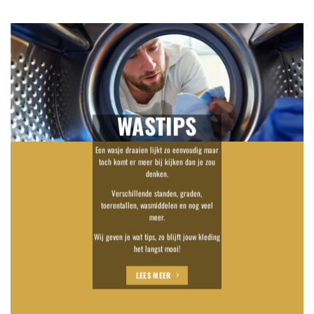
WASTIPS
Een wasje draaien lijkt zo eenvoudig maar
toch komt er meer bij kijken dan je zou
denken.
Verschillende standen, graden,
toerentallen, wasmiddelen en nog veel
meer.
Wij geven je wat tips, zo blijft jouw kleding
het langst mooi!
LEES MEER