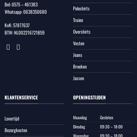
Bel:
0575 – 461383
Poloshirts
Whatsapp:
0638350680
Truien
KvK: 57877637
Overshirts
BTW: NL002216721B59
Vesten
Jeans
Broeken
Jassen
KLANTENSERVICE
OPENINGSTIJDEN
Maandag
Gesloten
Levertijd
Dinsdag
09:30 – 18:00
Bezorgkosten
Woensdag
09:30 – 18:00