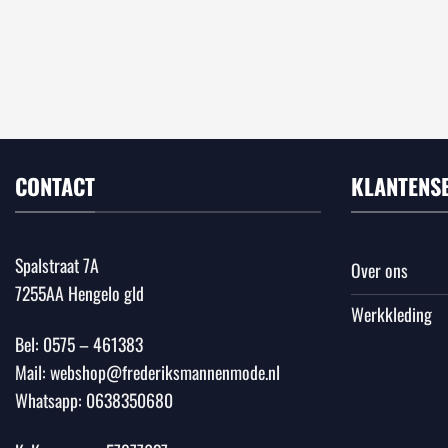
CONTACT
KLANTENS
Spalstraat 7A
Over ons
7255AA Hengelo gld
Werkkleding
Bel:
0575 – 461383
Mail:
webshop@frederiksmannenmode.nl
Whatsapp:
0638350680