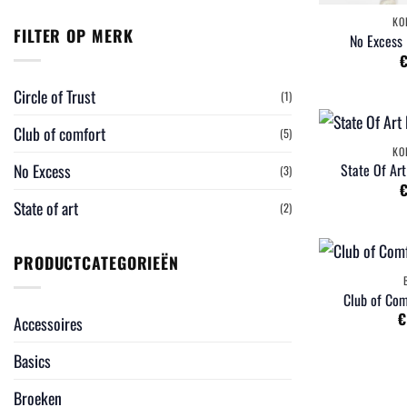
KO
FILTER OP MERK
No Excess 
Circle of Trust
(1)
Club of comfort
(5)
KO
No Excess
State Of Art
(3)
State of art
(2)
PRODUCTCATEGORIEËN
Club of Com
€
Accessoires
Basics
Broeken