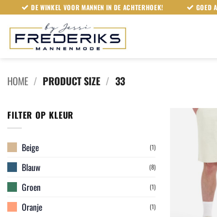
Ga
DE WINKEL VOOR MANNEN IN DE ACHTERHOEK!
GOED A
naar
inhoud
HOME
/
PRODUCT SIZE
/
33
FILTER OP KLEUR
Beige
(1)
Blauw
(8)
Groen
(1)
Oranje
(1)