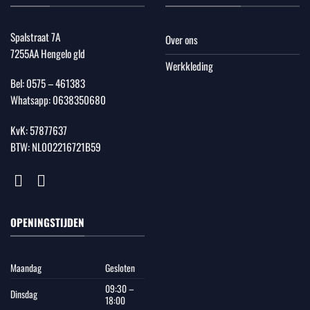
Spalstraat 7A
Over ons
7255AA Hengelo gld
Werkkleding
Bel:
0575 – 461383
Whatsapp:
0638350680
KvK: 57877637
BTW: NL002216721B59
OPENINGSTIJDEN
Maandag
Gesloten
09:30 –
Dinsdag
18:00