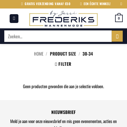
Ga
GRATIS VERZENDING VANAF €50
EEN ÉCHTE WINKEL!
WIJ
naar
inhoud
0
Zoeken
naar:
HOME
/
PRODUCT SIZE
/
30-34
FILTER
Geen producten gevonden die aan je selectie voldoen.
NIEUWSBRIEF
Meld je aan voor onze nieuwsbrief en mis geen evenementen, acties en