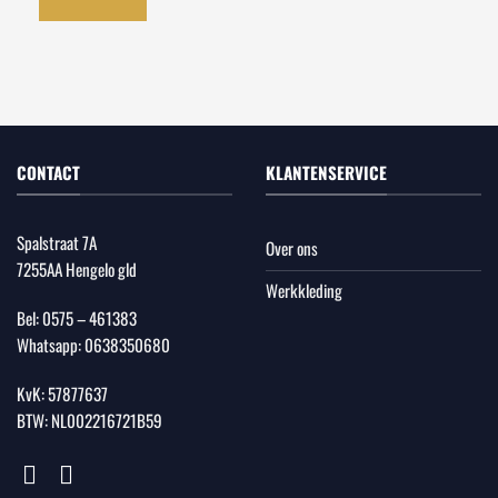
CONTACT
KLANTENSERVICE
Spalstraat 7A
Over ons
7255AA Hengelo gld
Werkkleding
Bel:
0575 – 461383
Whatsapp:
0638350680
KvK: 57877637
BTW: NL002216721B59