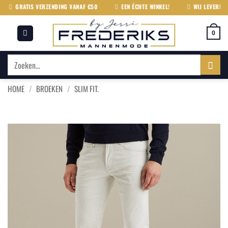
Ga
GRATIS VERZENDING VANAF €50
EEN ÉCHTE WINKEL!
WIJ LEVEREN UIT
naar
inhoud
0
Zoeken
naar:
HOME
/
BROEKEN
/
SLIM FIT.