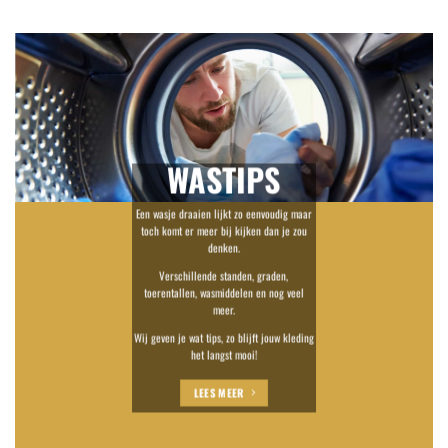
WASTIPS
Een wasje draaien lijkt zo eenvoudig maar
toch komt er meer bij kijken dan je zou
denken.
Verschillende standen, graden,
toerentallen, wasmiddelen en nog veel
meer.
Wij geven je wat tips, zo blijft jouw kleding
het langst mooi!
LEES MEER