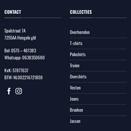
CONTACT
COLLECTIES
Spalstraat 7A
Overhemden
7255AA Hengelo gld
T-shirts
Bel:
0575 – 461383
Poloshirts
Whatsapp:
0638350680
Truien
KvK: 57877637
Overshirts
BTW: NL002216721B59
Vesten
Jeans
Broeken
Jassen