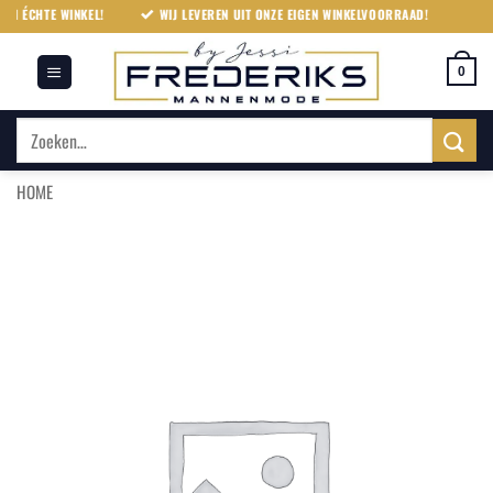
Ga
N ÉCHTE WINKEL!
WIJ LEVEREN UIT ONZE EIGEN WINKELVOORRAAD!
naar
inhoud
0
Zoeken
naar:
HOME