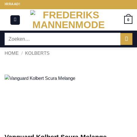
Ga
OORRAAD!
naar
inhoud
0
Zoeken
naar:
HOME
/
KOLBERTS
Vanguard Kolbert Scura Melange