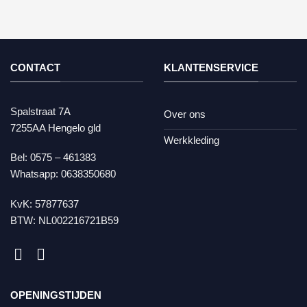
CONTACT
KLANTENSERVICE
Spalstraat 7A
Over ons
7255AA Hengelo gld
Werkkleding
Bel:
0575 – 461383
Whatsapp:
0638350680
KvK: 57877637
BTW: NL002216721B59
OPENINGSTIJDEN