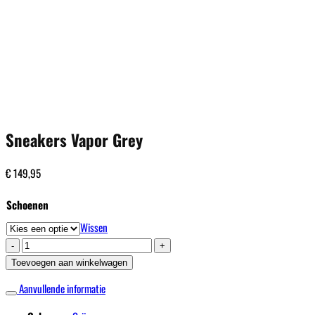
Sneakers Vapor Grey
€
149,95
Schoenen
Wissen
Sneakers
Vapor
Toevoegen aan winkelwagen
Grey
Aanvullende informatie
aantal