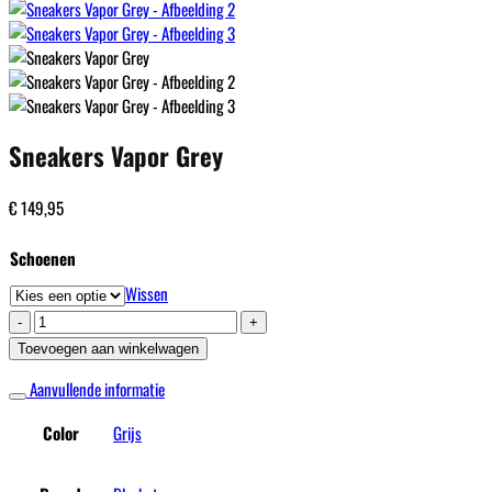
Sneakers Vapor Grey
€
149,95
Schoenen
Wissen
Sneakers
Vapor
Toevoegen aan winkelwagen
Grey
Aanvullende informatie
aantal
Color
Grijs