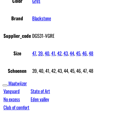
Color
Grijs
Brand
Blackstone
Supplier_code
DG531-VGRE
Size
47
,
39
,
40
,
41
,
42
,
43
,
44
,
45
,
46
,
48
Schoenen
39, 40, 41, 42, 43, 44, 45, 46, 47, 48
Maatwijzer
Vanguard
State of Art
No excess
Eden valley
Club of comfort