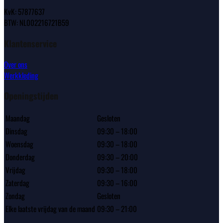
KvK: 57877637
BTW: NL002216721B59
Klantenservice
Over ons
Werkkleding
Openingstijden
Maandag
Gesloten
Dinsdag
09:30 – 18:00
Woensdag
09:30 – 18:00
Donderdag
09:30 – 20:00
Vrijdag
09:30 – 18:00
Zaterdag
09:30 – 16:00
Zondag
Gesloten
Elke laatste vrijdag van de maand
09:30 – 21:00