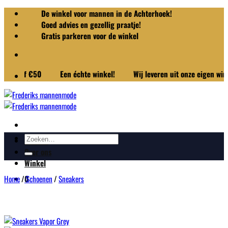
Ga
De winkel voor mannen in de Achterhoek!
naar
Goed advies en gezellig praatje!
inhoud
Gratis parkeren voor de winkel
vanaf €50
Een échte winkel!
Wij leveren uit onze eigen winkelv
Zoeken
Merken
naar:
Over ons
Winkel
Home
/
Schoenen
/
Sneakers
0