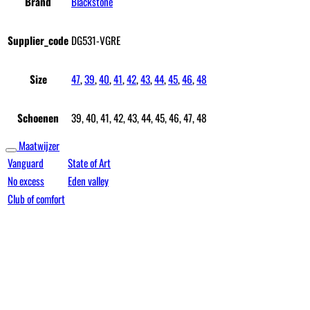
Brand
Blackstone
Supplier_code
DG531-VGRE
Size
47
,
39
,
40
,
41
,
42
,
43
,
44
,
45
,
46
,
48
Schoenen
39, 40, 41, 42, 43, 44, 45, 46, 47, 48
Maatwijzer
Vanguard
State of Art
No excess
Eden valley
Club of comfort