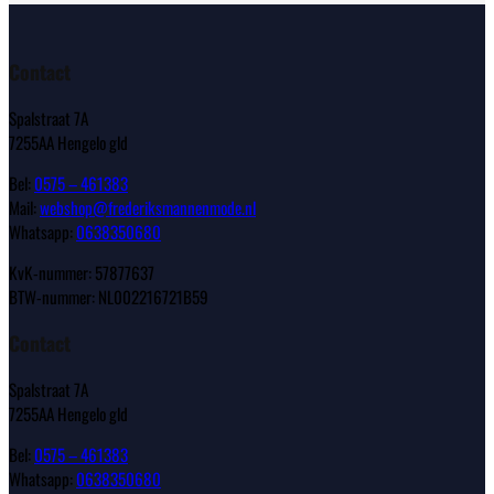
Contact
Spalstraat 7A
7255AA Hengelo gld
Bel:
0575 – 461383
Mail:
webshop@frederiksmannenmode.nl
Whatsapp:
0638350680
KvK-nummer: 57877637
BTW-nummer: NL002216721B59
Contact
Spalstraat 7A
7255AA Hengelo gld
Bel:
0575 – 461383
Whatsapp:
0638350680