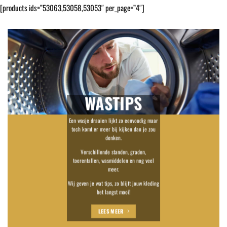
[products ids=”53063,53058,53053″ per_page=”4″]
WASTIPS
Een wasje draaien lijkt zo eenvoudig maar
toch komt er meer bij kijken dan je zou
denken.
Verschillende standen, graden,
toerentallen, wasmiddelen en nog veel
meer.
Wij geven je wat tips, zo blijft jouw kleding
het langst mooi!
LEES MEER