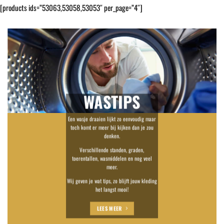
[products ids=”53063,53058,53053″ per_page=”4″]
WASTIPS
Een wasje draaien lijkt zo eenvoudig maar
toch komt er meer bij kijken dan je zou
denken.
Verschillende standen, graden,
toerentallen, wasmiddelen en nog veel
meer.
Wij geven je wat tips, zo blijft jouw kleding
het langst mooi!
LEES MEER