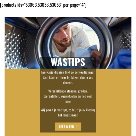
[products ids=”53063,53058,53053″ per_page=”4″]
WASTIPS
Een wasje draaien lijkt zo eenvoudig maar
toch komt er meer bij kijken dan je zou
denken.
Verschillende standen, graden,
toerentallen, wasmiddelen en nog veel
meer.
Wij geven je wat tips, zo blijft jouw kleding
het langst mooi!
LEES MEER