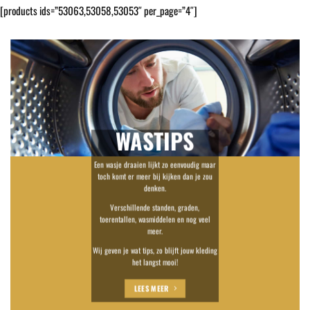
[products ids=”53063,53058,53053″ per_page=”4″]
WASTIPS
Een wasje draaien lijkt zo eenvoudig maar
toch komt er meer bij kijken dan je zou
denken.
Verschillende standen, graden,
toerentallen, wasmiddelen en nog veel
meer.
Wij geven je wat tips, zo blijft jouw kleding
het langst mooi!
LEES MEER