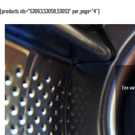
[products ids=”53063,53058,53053″ per_page=”4″]
Een was