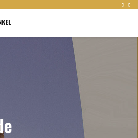
NKEL
de