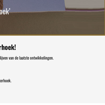
oek’
rhoek!
ijven van de laatste ontwikkelingen.
terhoek.