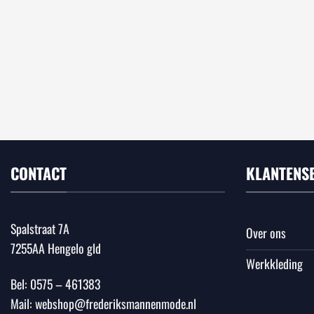
CONTACT
KLANTENS
Spalstraat 7A
Over ons
7255AA Hengelo gld
Werkkleding
Bel:
0575 – 461383
Mail:
webshop@frederiksmannenmode.nl