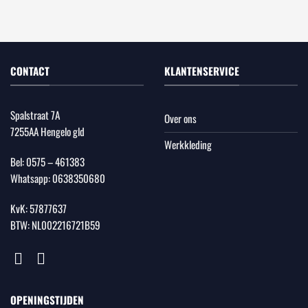
CONTACT
KLANTENSERVICE
Spalstraat 7A
Over ons
7255AA Hengelo gld
Werkkleding
Bel:
0575 – 461383
Whatsapp:
0638350680
KvK: 57877637
BTW: NL002216721B59
OPENINGSTIJDEN