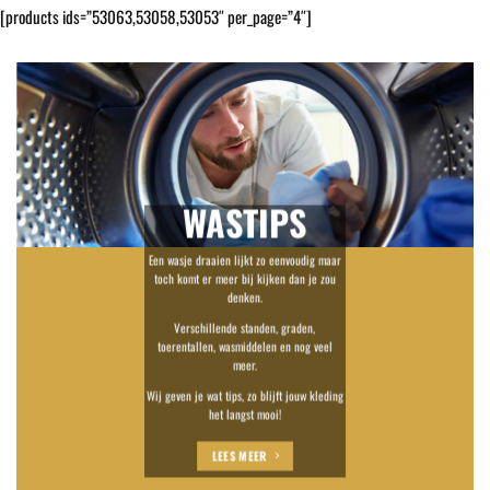
[products ids=”53063,53058,53053″ per_page=”4″]
WASTIPS
Een wasje draaien lijkt zo eenvoudig maar
toch komt er meer bij kijken dan je zou
denken.
Verschillende standen, graden,
toerentallen, wasmiddelen en nog veel
meer.
Wij geven je wat tips, zo blijft jouw kleding
het langst mooi!
LEES MEER