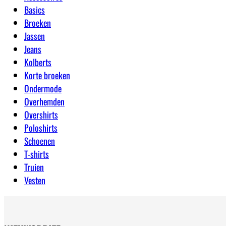
Basics
Broeken
Jassen
Jeans
Kolberts
Korte broeken
Ondermode
Overhemden
Overshirts
Poloshirts
Schoenen
T-shirts
Truien
Vesten