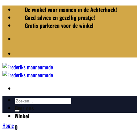
Ga
De winkel voor mannen in de Achterhoek!
naar
Goed advies en gezellig praatje!
inhoud
Gratis parkeren voor de winkel
Zoeken
Merken
naar:
Over ons
Winkel
Home
0