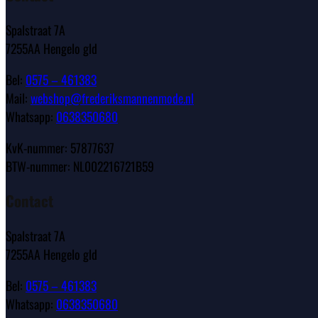
Spalstraat 7A
7255AA Hengelo gld
Bel:
0575 – 461383
Mail:
webshop@frederiksmannenmode.nl
Whatsapp:
0638350680
KvK-nummer: 57877637
BTW-nummer: NL002216721B59
Contact
Spalstraat 7A
7255AA Hengelo gld
Bel:
0575 – 461383
Whatsapp:
0638350680