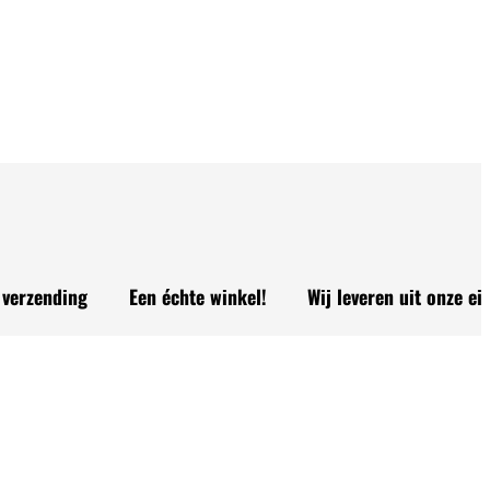
ding
Een échte winkel!
Wij leveren uit onze eigen win