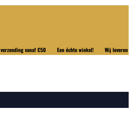
ding vanaf €50
Een échte winkel!
Wij leveren uit onze