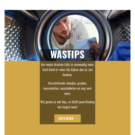
WASTIPS
Een wasje draaien lijkt zo eenvoudig maar
toch komt er meer bij kijken dan je zou
denken.
Verschillende standen, graden,
toerentallen, wasmiddelen en nog veel
meer.
Wij geven je wat tips, zo blijft jouw kleding
het langst mooi!
LEES MEER