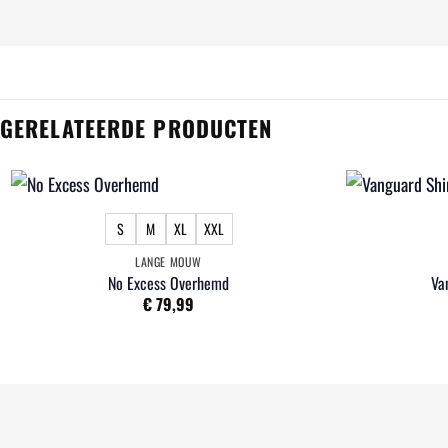
GERELATEERDE PRODUCTEN
S
M
XL
XXL
LANGE MOUW
No Excess Overhemd
Va
€
79,99