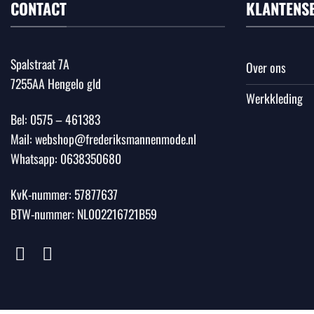
CONTACT
KLANTENS
Spalstraat 7A
Over ons
7255AA Hengelo gld
Werkkleding
Bel:
0575 – 461383
Mail:
webshop@frederiksmannenmode.nl
Whatsapp:
0638350680
KvK-nummer: 57877637
BTW-nummer: NL002216721B59