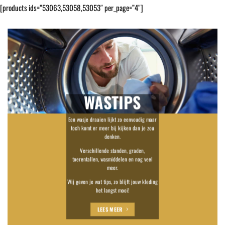
[products ids=”53063,53058,53053″ per_page=”4″]
WASTIPS
Een wasje draaien lijkt zo eenvoudig maar
toch komt er meer bij kijken dan je zou
denken.
Verschillende standen, graden,
toerentallen, wasmiddelen en nog veel
meer.
Wij geven je wat tips, zo blijft jouw kleding
het langst mooi!
LEES MEER