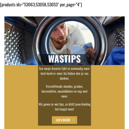
[products ids=”53063,53058,53053″ per_page=”4″]
WASTIPS
Een wasje draaien lijkt zo eenvoudig maar
toch komt er meer bij kijken dan je zou
denken.
Verschillende standen, graden,
toerentallen, wasmiddelen en nog veel
meer.
Wij geven je wat tips, zo blijft jouw kleding
het langst mooi!
LEES MEER