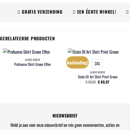
GRATIS VERZENDING
EEN ÉCHTE WINKEL!
WI
GERELATEERDE PRODUCTEN
LANGE MOUW
Aanbieding!
3XL
Profuomo Shirt Groen Effen
LANGE MOUW
State Of Art Shirt Print Groen
Oorspronkelijke
Huidige
€
99,95
€
69,97
prijs
prijs
was:
is:
€ 99,95.
€ 69,97.
NIEUWSBRIEF
Meld je aan voor onze nieuwsbrief en mis geen evenementen, acties en