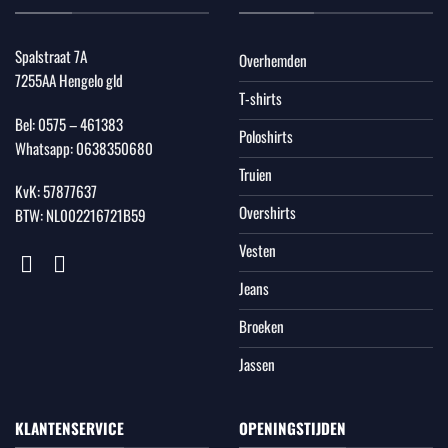
Spalstraat 7A
Overhemden
7255AA Hengelo gld
T-shirts
Bel:
0575 – 461383
Poloshirts
Whatsapp:
0638350680
Truien
KvK: 57877637
Overshirts
BTW: NL002216721B59
Vesten
Jeans
Broeken
Jassen
KLANTENSERVICE
OPENINGSTIJDEN