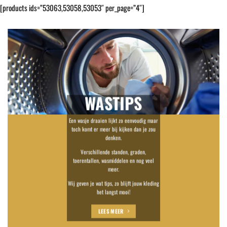
[products ids=”53063,53058,53053″ per_page=”4″]
WASTIPS
Een wasje draaien lijkt zo eenvoudig maar
toch komt er meer bij kijken dan je zou
denken.
Verschillende standen, graden,
toerentallen, wasmiddelen en nog veel
meer.
Wij geven je wat tips, zo blijft jouw kleding
het langst mooi!
LEES MEER