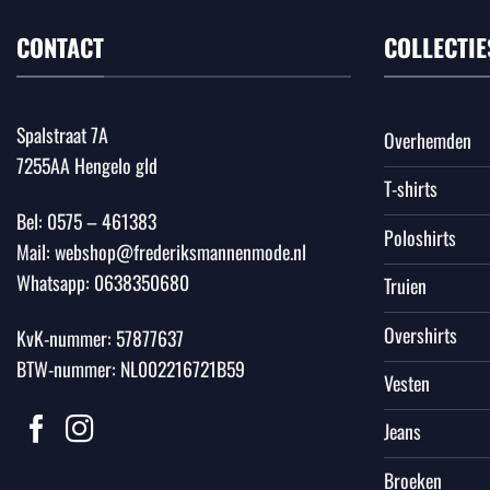
CONTACT
COLLECTIE
Spalstraat 7A
Overhemden
7255AA Hengelo gld
T-shirts
Bel:
0575 – 461383
Poloshirts
Mail:
webshop@frederiksmannenmode.nl
Whatsapp:
0638350680
Truien
Overshirts
KvK-nummer: 57877637
BTW-nummer: NL002216721B59
Vesten
Jeans
Broeken