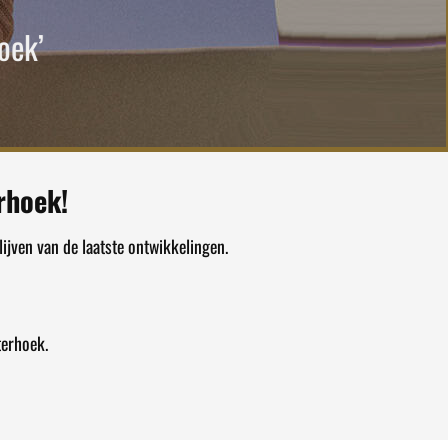
oek’
rhoek!
ijven van de laatste ontwikkelingen.
terhoek.