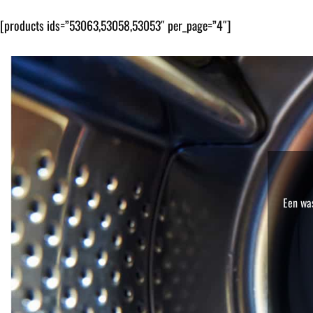
[products ids=”53063,53058,53053″ per_page=”4″]
Een was