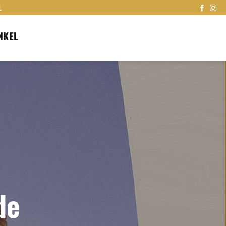
L
NKEL
de