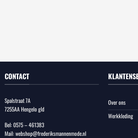
CONTACT
KLANTENS
Spalstraat 7A
Over ons
7255AA Hengelo gld
Werkkleding
Bel:
0575 – 461383
Mail:
webshop@frederiksmannenmode.nl