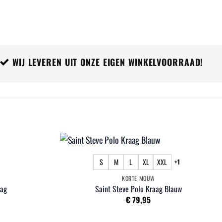
WIJ LEVEREN UIT ONZE EIGEN WINKELVOORRAAD!
S
M
L
XL
XXL
+1
KORTE MOUW
aag
Saint Steve Polo Kraag Blauw
€
79,95