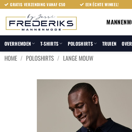
Ga
GRATIS VERZENDING VANAF €50
EEN ÉCHTE WINKEL!
naar
inhoud
MANNENM
OVERHEMDEN
T-SHIRTS
POLOSHIRTS
TRUIEN
OVER
HOME
/
POLOSHIRTS
/
LANGE MOUW