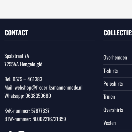
CONTACT
COLLECTIE
Spalstraat 7A
Overhemden
7255AA Hengelo gld
T-shirts
Bel:
0575 – 461383
Poloshirts
Mail:
webshop@frederiksmannenmode.nl
Whatsapp:
0638350680
Truien
Overshirts
KvK-nummer: 57877637
BTW-nummer: NL002216721B59
Vesten