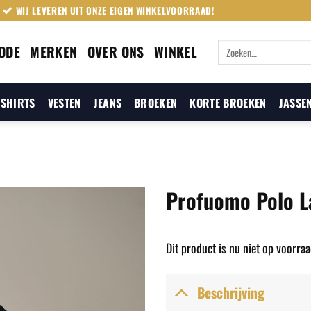
WIJ LEVEREN UIT ONZE EIGEN WINKELVOORRAAD!
Zoeken
ODE
MERKEN
OVER ONS
WINKEL
naar:
SHIRTS
VESTEN
JEANS
BROEKEN
KORTE BROEKEN
JASSE
Profuomo Polo 
Dit product is nu niet op voorraa
Beschrijving