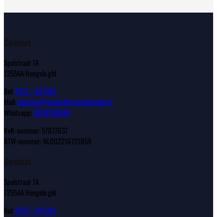
Contact
Spalstraat 7A
7255AA Hengelo gld
Bel:
0575 – 461383
Mail:
webshop@frederiksmannenmode.nl
Whatsapp:
0638350680
KvK-nummer: 57877637
BTW-nummer: NL002216721B59
Contact
Spalstraat 7A
7255AA Hengelo gld
Bel:
0575 – 461383