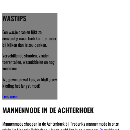
WASTIPS
Een wasje draaien lijkt zo
eenvoudig maar toch komt er meer
bij kijken dan je zou denken.
Verschillende standen, graden,
toerentallen, wasmiddelen en nog
veel meer.
Wij geven je wat tips, zo blijft jouw
kleding het langst mooi!
Lees meer
MANNENMODE IN DE ACHTERHOEK
Mannenmode shoppen in de Achterhoek bij Frederiks mannenmode in onze
winkel in Hengelo Gelderland. Hengelo gld ligt in de
gemeente Bronckhorst
.