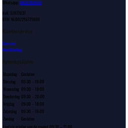
Whatsapp:
0638350680
KvK: 57877637
BTW: NL002216721B59
Klantenservice
Over ons
Werkkleding
Openingstijden
Maandag
Gesloten
Dinsdag
09:30 – 18:00
Woensdag
09:30 – 18:00
Donderdag
09:30 – 20:00
Vrijdag
09:30 – 18:00
Zaterdag
09:30 – 16:00
Zondag
Gesloten
Laatste vrijdag van de maand
09:30 – 21:00