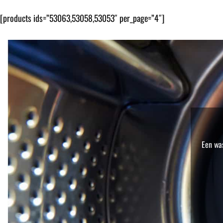
[products ids=”53063,53058,53053″ per_page=”4″]
Een was