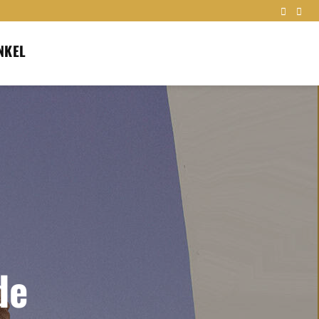
NKEL
de