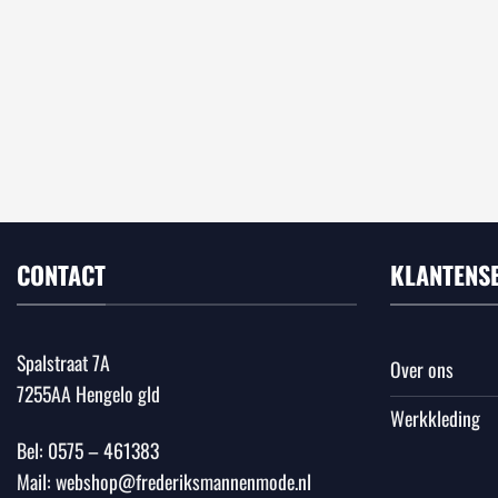
CONTACT
KLANTENS
Spalstraat 7A
Over ons
7255AA Hengelo gld
Werkkleding
Bel:
0575 – 461383
Mail:
webshop@frederiksmannenmode.nl