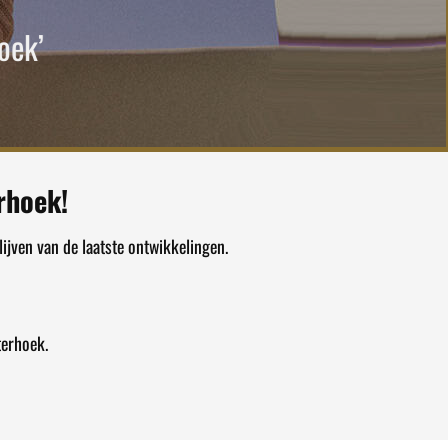
oek’
rhoek!
ijven van de laatste ontwikkelingen.
terhoek.