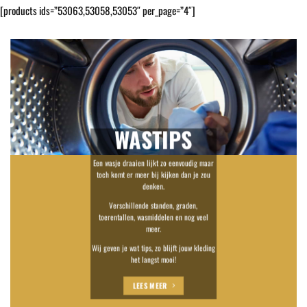
[products ids=”53063,53058,53053″ per_page=”4″]
WASTIPS
Een wasje draaien lijkt zo eenvoudig maar
toch komt er meer bij kijken dan je zou
denken.
Verschillende standen, graden,
toerentallen, wasmiddelen en nog veel
meer.
Wij geven je wat tips, zo blijft jouw kleding
het langst mooi!
LEES MEER